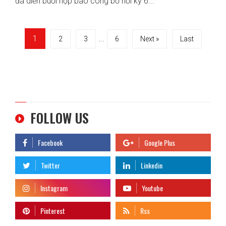
đã diễn buổi họp báo công bố hồi ký 6...
1
...
2
3
6
Next »
Last
FOLLOW US