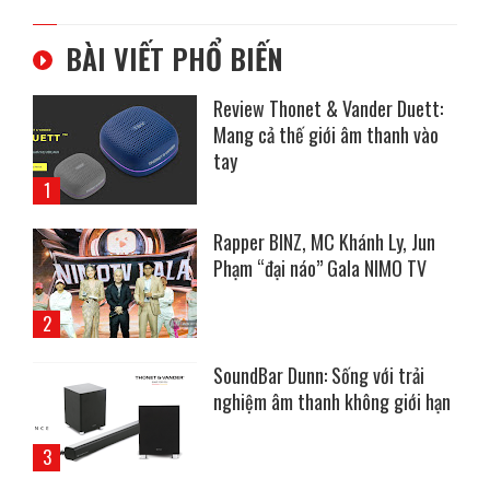
BÀI VIẾT PHỔ BIẾN
Review Thonet & Vander Duett:
Mang cả thế giới âm thanh vào
tay
Rapper BINZ, MC Khánh Ly, Jun
Phạm “đại náo” Gala NIMO TV
SoundBar Dunn: Sống với trải
nghiệm âm thanh không giới hạn