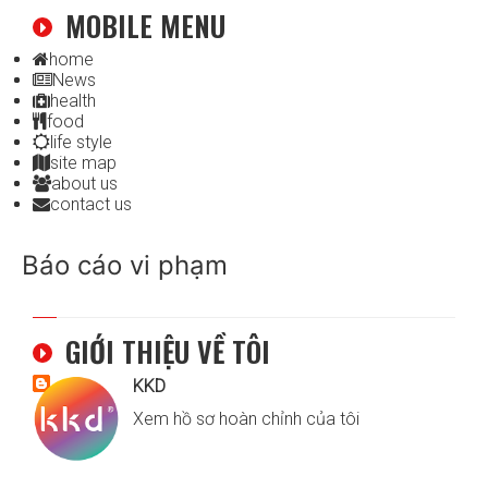
MOBILE MENU
home
News
health
food
life style
site map
about us
contact us
Báo cáo vi phạm
GIỚI THIỆU VỀ TÔI
KKD
Xem hồ sơ hoàn chỉnh của tôi