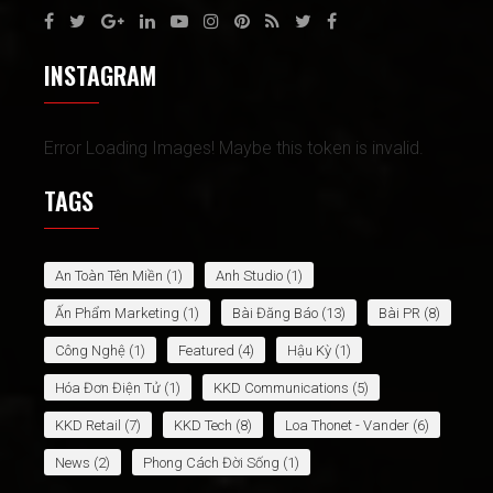
INSTAGRAM
Error Loading Images! Maybe this token is invalid.
TAGS
An Toàn Tên Miền
(1)
Anh Studio
(1)
Ấn Phẩm Marketing
(1)
Bài Đăng Báo
(13)
Bài PR
(8)
Công Nghệ
(1)
Featured
(4)
Hậu Kỳ
(1)
Hóa Đơn Điện Tử
(1)
KKD Communications
(5)
KKD Retail
(7)
KKD Tech
(8)
Loa Thonet - Vander
(6)
News
(2)
Phong Cách Đời Sống
(1)