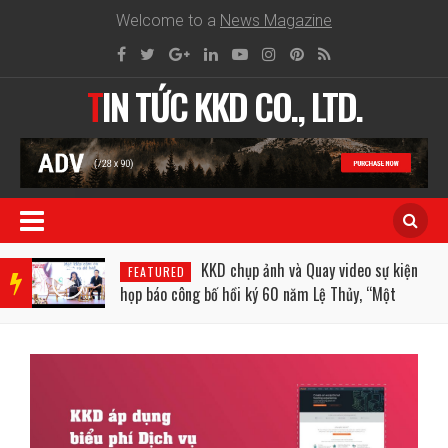
Welcome to a
News Magazine
TIN TỨC KKD CO., LTD.
BRE
AKIN
e,
KKD chụp ảnh và Quay video sự kiện
FEATURED
G
họp báo công bố hồi ký 60 năm Lệ Thủy, “Một
NEW
kiếp cầm ca, sinh ra để hát”
S