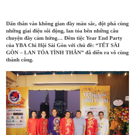
Dấn thân vào không gian đầy màu sắc, đột phá cùng
những giai điệu sôi động, lan tỏa bên những câu
chuyện đầy cảm hứng… Đêm tiệc Year End Party
của YBA Chi Hội Sài Gòn với chủ đề: “TẾT SÀI
GÒN – LAN TỎA TÌNH THÂN” đã diễn ra vô cùng
thành công.