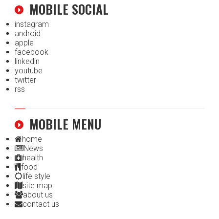
MOBILE SOCIAL
instagram
android
apple
facebook
linkedin
youtube
twitter
rss
MOBILE MENU
home
News
health
food
life style
site map
about us
contact us