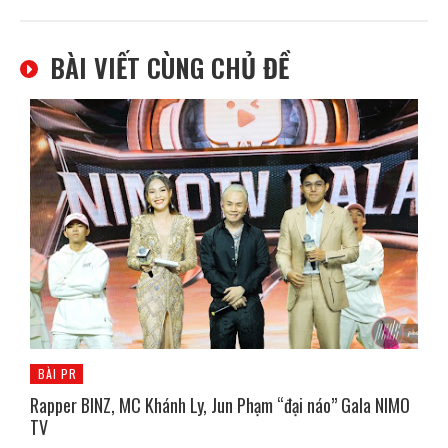
BÀI VIẾT CÙNG CHỦ ĐỀ
BÀI PR
Rapper BINZ, MC Khánh Ly, Jun Phạm “đại náo” Gala NIMO
TV