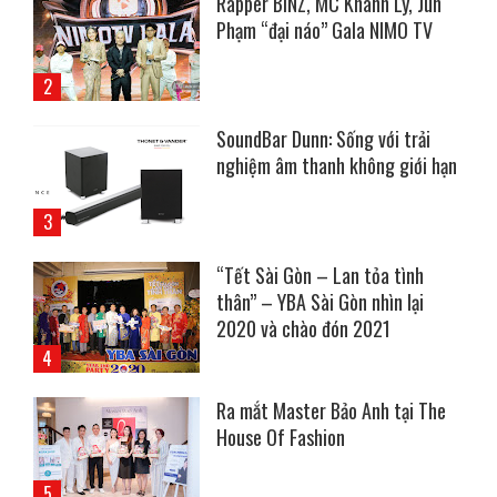
Rapper BINZ, MC Khánh Ly, Jun
Phạm “đại náo” Gala NIMO TV
SoundBar Dunn: Sống với trải
nghiệm âm thanh không giới hạn
“Tết Sài Gòn – Lan tỏa tình
thân” – YBA Sài Gòn nhìn lại
2020 và chào đón 2021
Ra mắt Master Bảo Anh tại The
House Of Fashion