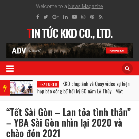
Welcome to a
News Magazine
TIN TỨC KKD CO., LTD.
BRE
AKIN
ện
KKD thiết kế website
KKD COMMUNICATIONS
G
Nhật Khoa đa nền tảng, tăng nhận diện và dễ
NEW
tương tác
S
“Tết Sài Gòn – Lan tỏa tình thân”
– YBA Sài Gòn nhìn lại 2020 và
chào đón 2021