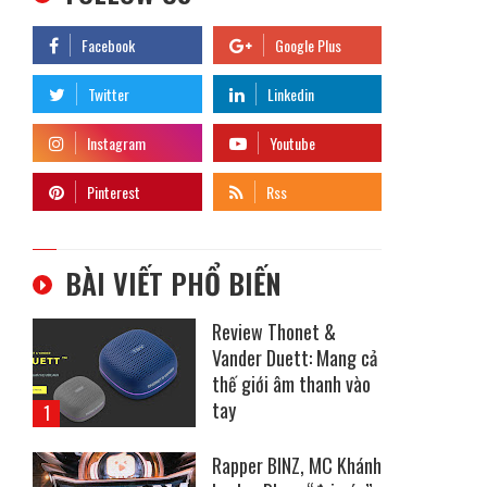
BÀI VIẾT PHỔ BIẾN
Review Thonet &
Vander Duett: Mang cả
thế giới âm thanh vào
tay
Rapper BINZ, MC Khánh