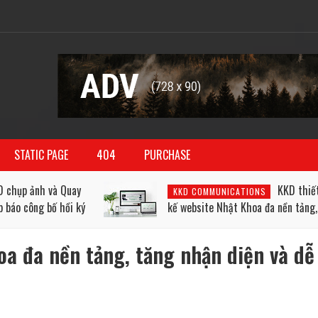
STATIC PAGE
404
PURCHASE
 Quay
KKD thiết
KKD COMMUNICATIONS
 hồi ký
kế website Nhật Khoa đa nền tảng,
m ca,
tăng nhận diện và dễ tương tác
oa đa nền tảng, tăng nhận diện và dễ