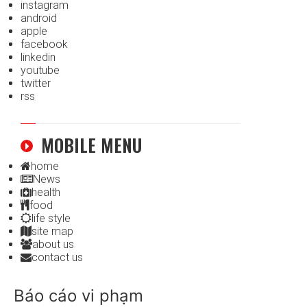
instagram
android
apple
facebook
linkedin
youtube
twitter
rss
MOBILE MENU
home
News
health
food
life style
site map
about us
contact us
Báo cáo vi phạm