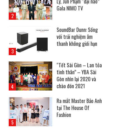
Ly, Jun Phạm “đại náo”
Gala NIMO TV
SoundBar Dunn: Sống
với trải nghiệm âm
thanh không giới hạn
“Tết Sài Gòn – Lan tỏa
tình thân” – YBA Sài
Gòn nhìn lại 2020 và
chào đón 2021
Ra mắt Master Bảo Anh
tại The House Of
Fashion