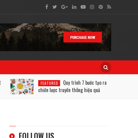
Quy trình 7 bước tạo ra
FEATURED
KKD COMM
chiến lược truyền thông hiệu quả
Nội Dung W
FOLLOW US